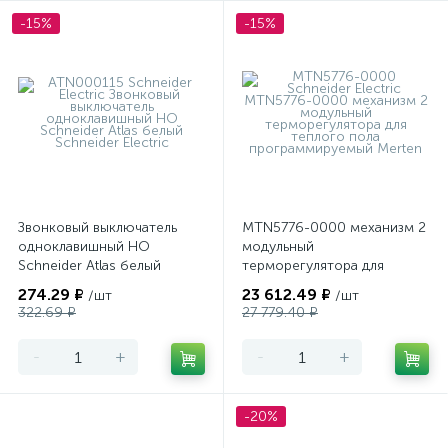
-15%
-15%
Звонковый выключатель
MTN5776-0000 механизм 2
одноклавишный НО
модульный
Schneider Atlas белый
терморегулятора для
теплого пола
274.29 ₽
23 612.49 ₽
/шт
/шт
программируемый Merten
322.69 ₽
27 779.40 ₽
-
+
-
+
-20%