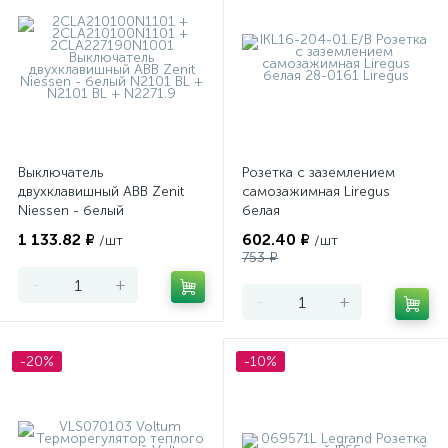
Выключатель
Розетка с заземлением
двухклавишный ABB Zenit
самозажимная Liregus
Niessen - белый
белая
1 133.82 ₽
602.40 ₽
/шт
/шт
753 ₽
-
+
-
+
-20%
-10%