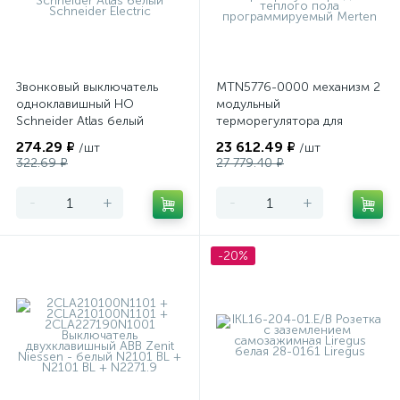
Звонковый выключатель
MTN5776-0000 механизм 2
одноклавишный НО
модульный
Schneider Atlas белый
терморегулятора для
теплого пола
274.29 ₽
23 612.49 ₽
/шт
/шт
программируемый Merten
322.69 ₽
27 779.40 ₽
-
+
-
+
-20%