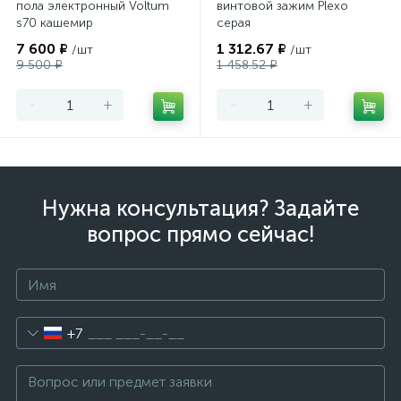
пола электронный Voltum
винтовой зажим Plexo
s70 кашемир
серая
7 600 ₽
1 312.67 ₽
/шт
/шт
9 500 ₽
1 458.52 ₽
-
+
-
+
Нужна консультация? Задайте
вопрос прямо сейчас!
+7