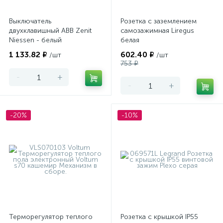
Выключатель
Розетка с заземлением
двухклавишный ABB Zenit
самозажимная Liregus
Niessen - белый
белая
1 133.82 ₽
602.40 ₽
/шт
/шт
753 ₽
-
+
-
+
-20%
-10%
Терморегулятор теплого
Розетка с крышкой IP55