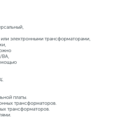
ерсальный,
и или электронными трансформаторами,
ки,
можно
/ВА,
помощью
%.
льной платы.
ронных трансформаторов.
ных трансформаторов.
лями.