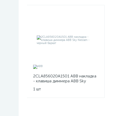
2CLA856020A1501 ABB накладка
- клавиша диммера ABB Sky
Niessen - черный бархат
1 шт