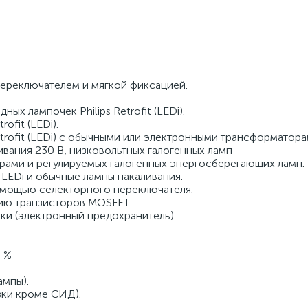
ереключателем и мягкой фиксацией.
х лампочек Philips Retrofit (LEDi).
fit (LEDi).
rofit (LEDi) с обычными или электронными трансформатора
ивания 230 В, низковольтных галогенных ламп
ами и регулируемых галогенных энергосберегающих ламп.
LEDi и обычные лампы накаливания.
омощью селекторного переключателя.
ию транзисторов MOSFET.
ки (электронный предохранитель).
0 %
ампы).
зки кроме СИД).