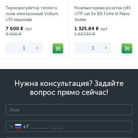
Терморегулятор теплого
Компьютерная розетка rj45
пола электронный Voltum
UTP cat 5e IEK Forte & Piano
s70 кашемир
белая
7 600 ₽
1 325.84 ₽
/шт
/шт
9 500 ₽
1 657.30 ₽
-
+
-
+
Нужна консультация? Задайте
вопрос прямо сейчас!
+7