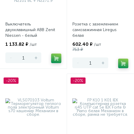
Выключатель
Розетка с заземлением
двухклавишный ABB Zenit
самозажимная Liregus
Niessen - белый
белая
1 133.82 ₽
602.40 ₽
/шт
/шт
753 ₽
-
+
-
+
-20%
-20%