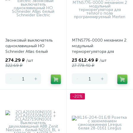
Звонковый выключатель
MTN5776-0000 механизм 2
одноклавишный НО
модульный
Schneider Atlas белый
терморегулятора для
теплого пола
274.29 ₽
23 612.49 ₽
/шт
/шт
программируемый Merten
322.69 ₽
27 779.40 ₽
-
+
-
+
-20%