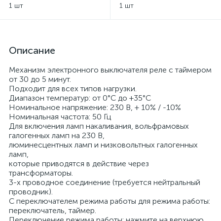
Sky Niessen
Sky Niessen - античная
1 шт
1 шт
латунь
Описание
Механизм электронного выключателя реле с таймером
от 30 до 5 минут.
Подходит для всех типов нагрузки.
Диапазон температур: от 0°C до +35°C
Номинальное напряжение: 230 В, + 10% / -10%
Номинальная частота: 50 Гц
Для включения ламп накаливания, вольфрамовых
галогенных ламп на 230 В,
люминесцентных ламп и низковольтных галогенных
ламп,
которые приводятся в действие через
трансформаторы.
3-х проводное соединение (требуется нейтральный
проводник).
С переключателем режима работы для режима работы:
переключатель, таймер.
Переключение режима работы: нажмите на верхнюю