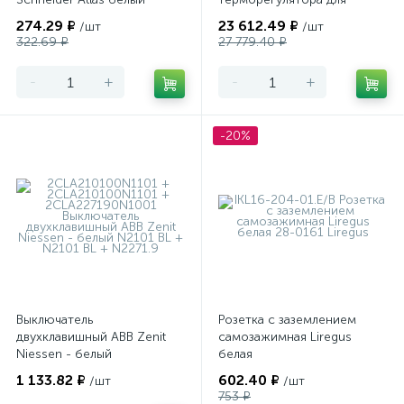
теплого пола
274.29 ₽
23 612.49 ₽
/шт
/шт
программируемый Merten
322.69 ₽
27 779.40 ₽
-
+
-
+
-20%
Выключатель
Розетка с заземлением
двухклавишный ABB Zenit
самозажимная Liregus
Niessen - белый
белая
1 133.82 ₽
602.40 ₽
/шт
/шт
753 ₽