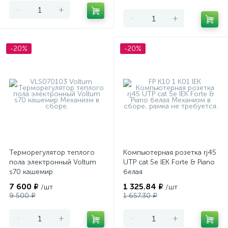
-
+
-
+
-20%
-20%
Терморегулятор теплого
Компьютерная розетка rj45
пола электронный Voltum
UTP cat 5e IEK Forte & Piano
s70 кашемир
белая
7 600 ₽
1 325.84 ₽
/шт
/шт
9 500 ₽
1 657.30 ₽
-
+
-
+