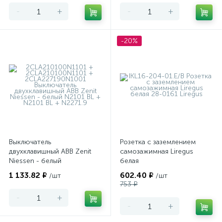
-
+
-
+
-20%
Выключатель
Розетка с заземлением
двухклавишный ABB Zenit
самозажимная Liregus
Niessen - белый
белая
1 133.82 ₽
602.40 ₽
/шт
/шт
753 ₽
-
+
-
+