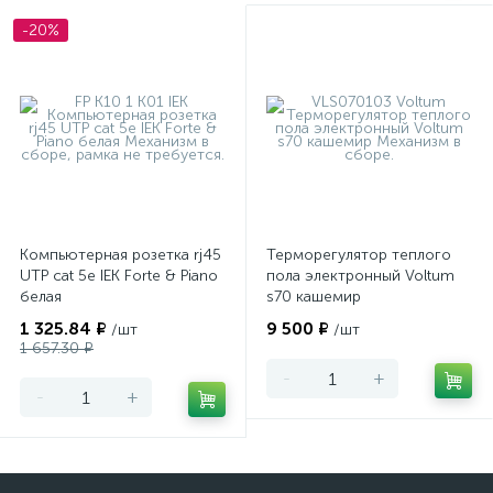
-20%
Компьютерная розетка rj45
Терморегулятор теплого
UTP cat 5e IEK Forte & Piano
пола электронный Voltum
белая
s70 кашемир
1 325.84 ₽
9 500 ₽
/шт
/шт
1 657.30 ₽
-
+
-
+