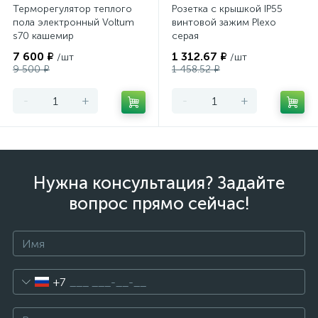
Терморегулятор теплого
Розетка с крышкой IP55
пола электронный Voltum
винтовой зажим Plexo
s70 кашемир
серая
7 600 ₽
1 312.67 ₽
/шт
/шт
9 500 ₽
1 458.52 ₽
-
+
-
+
Нужна консультация? Задайте
вопрос прямо сейчас!
+7