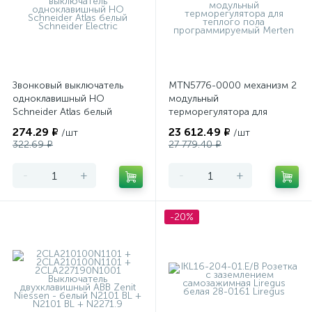
Звонковый выключатель
MTN5776-0000 механизм 2
одноклавишный НО
модульный
Schneider Atlas белый
терморегулятора для
теплого пола
274.29 ₽
23 612.49 ₽
/шт
/шт
программируемый Merten
322.69 ₽
27 779.40 ₽
-
+
-
+
-20%