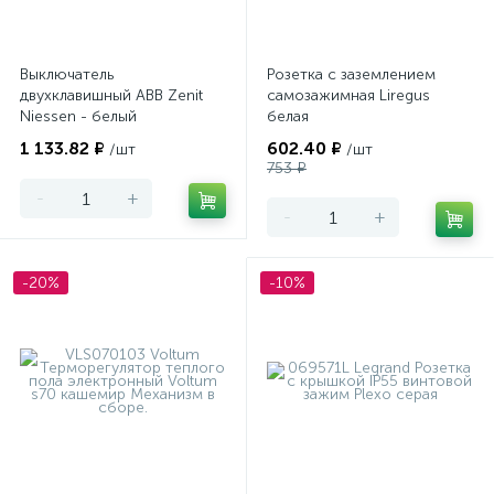
Выключатель
Розетка с заземлением
двухклавишный ABB Zenit
самозажимная Liregus
Niessen - белый
белая
1 133.82 ₽
602.40 ₽
/шт
/шт
753 ₽
-
+
-
+
-20%
-10%