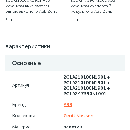
2CLA210100N1901 ABB
2CLA247390N1001 ABB
механизм выключателя
механизм суппорта 3
одноклавишного ABB Zenit
модульного ABB Zenit
Niessen
Niessen
3 шт
1 шт
Характеристики
Основные
2CLA210100N1901 +
2CLA210100N1901 +
Артикул
2CLA210100N1901 +
2CLA247390N1001
Бренд
ABB
Коллекция
Zenit Niessen
Материал
пластик