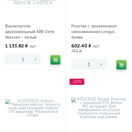
Выключатель
Розетка с заземлением
двухклавишный ABB Zenit
самозажимная Liregus
Niessen - белый
белая
1 133.82 ₽
602.40 ₽
/шт
/шт
753 ₽
-
+
-
+
-20%