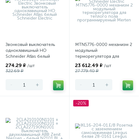
Звонковый выключатель
MTN5776-0000 механизм 2
одноклавишный НО
модульный
Schneider Atlas белый
терморегулятора для
теплого пола
274.29 ₽
23 612.49 ₽
/шт
/шт
программируемый Merten
322.69 ₽
27 779.40 ₽
-
+
-
+
-20%