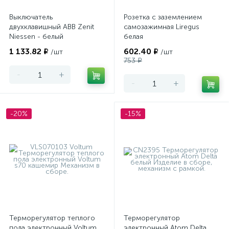
Выключатель
Розетка с заземлением
двухклавишный ABB Zenit
самозажимная Liregus
Niessen - белый
белая
1 133.82 ₽
602.40 ₽
/шт
/шт
753 ₽
-
+
-
+
-20%
-15%
Терморегулятор теплого
Терморегулятор
пола электронный Voltum
электронный Atom Delta