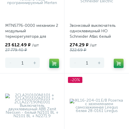
MTN5776-0000 механизм 2
Звонковый выключатель
модульный
одноклавишный НО
терморегулятора для
Schneider Atlas белый
теплого пола
23 612.49 ₽
274.29 ₽
/шт
/шт
программируемый Merten
27 779.40 ₽
322.69 ₽
-
+
-
+
-20%