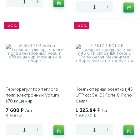
-
+
-
+
-20%
-20%
Терморегулятор теплого
Компьютерная розетка rj45
пола электронный Voltum
UTP cat 5e IEK Forte & Piano
s70 кашемир
белая
7 600 ₽
1 325.84 ₽
/шт
/шт
9 500 ₽
1 657.30 ₽
-
+
-
+