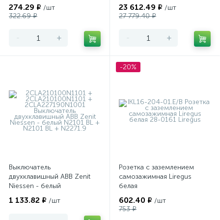
теплого пола
274.29 ₽
23 612.49 ₽
/шт
/шт
программируемый Merten
322.69 ₽
27 779.40 ₽
-
+
-
+
-20%
Выключатель
Розетка с заземлением
двухклавишный ABB Zenit
самозажимная Liregus
Niessen - белый
белая
1 133.82 ₽
602.40 ₽
/шт
/шт
753 ₽