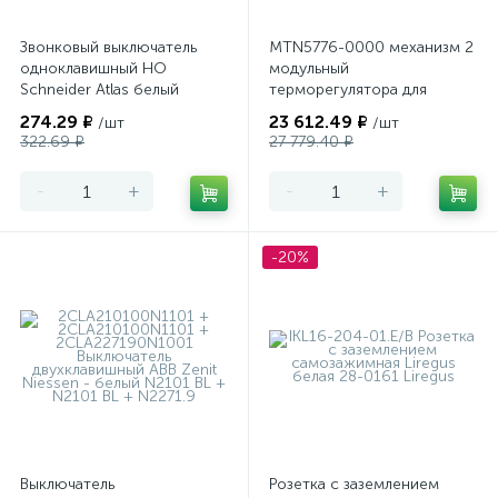
Звонковый выключатель
MTN5776-0000 механизм 2
одноклавишный НО
модульный
Schneider Atlas белый
терморегулятора для
теплого пола
274.29 ₽
23 612.49 ₽
/шт
/шт
программируемый Merten
322.69 ₽
27 779.40 ₽
-
+
-
+
-20%
Выключатель
Розетка с заземлением