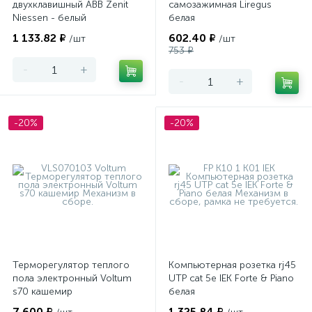
двухклавишный ABB Zenit
самозажимная Liregus
Niessen - белый
белая
1 133.82 ₽
602.40 ₽
/шт
/шт
753 ₽
-
+
-
+
-20%
-20%
Терморегулятор теплого
Компьютерная розетка rj45
пола электронный Voltum
UTP cat 5e IEK Forte & Piano
s70 кашемир
белая
7 600 ₽
1 325.84 ₽