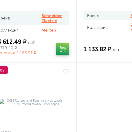
плого пола программируемый
rten
Schneider
Бренд
Бренд
Electric
Коллекция
Коллекция
Merten
3 612.49 ₽
/шт
 779.40 ₽
1 133.82 ₽
/шт
ономия 4 166.91 ₽
0%