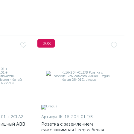
-20%
1101 + 2CLA227190N1001
Артикул:
IKL16-204-01.E/B
вишный ABB
Розетка с заземлением
самозажимная Liregus белая