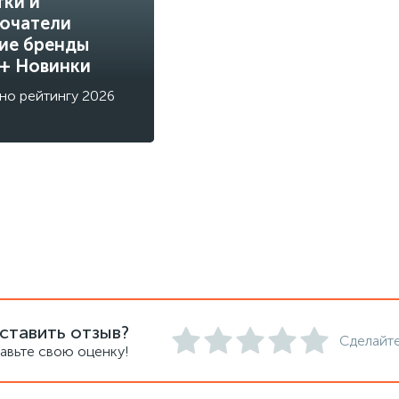
тки и
ючатели
ие бренды
 + Новинки
но рейтингу 2026
ставить отзыв?
Сделайте
авьте свою оценку!