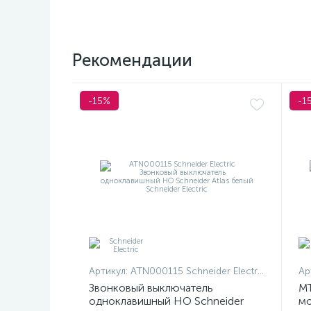
Рекомендации
-15%
-1
Артикул:
ATN000115 Schneider Electric
Ар
Звонковый выключатель
MT
одноклавишный НО Schneider
мо