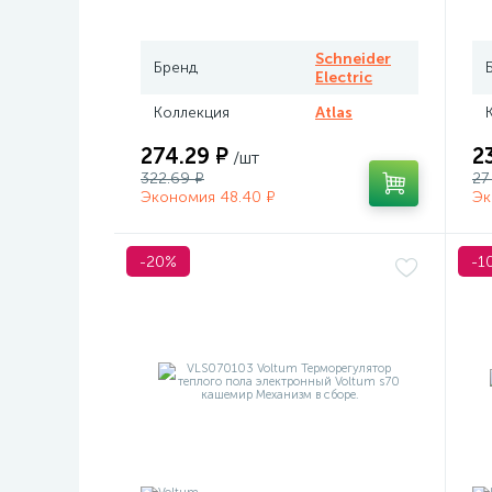
Atlas белый
те
Me
Schneider
Бренд
Electric
Коллекция
Atlas
274.29 ₽
2
/шт
322.69 ₽
27
Экономия 48.40 ₽
Эк
-20%
-1