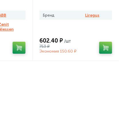
ABB
Бренд
Liregus
Zenit
Niessen
602.40 ₽
/шт
753 ₽
Экономия 150.60 ₽