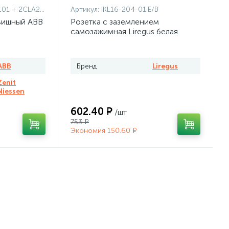
1101 + 2CLA227190N1001
Артикул:
IKL16-204-01.E/B
вишный ABB
Розетка с заземлением
самозажимная Liregus белая
ABB
Бренд
Liregus
Zenit
Niessen
602.40 ₽
/шт
753 ₽
Экономия 150.60 ₽