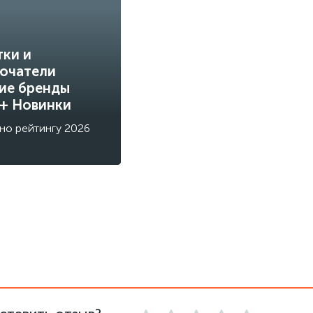
тки и
ючатели
ие бренды
 + Новинки
но рейтингу 2026