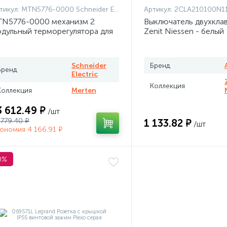
тикул:
MTN5776-0000 Schneider Electric
Артикул:
2CLA210100N1101 + 2CLA210100N
N5776-0000 механизм 2
Выключатель двухкла
дульный терморегулятора для
Zenit Niessen - белый
плого пола программируемый
rten
Schneider
Бренд
Бренд
Electric
Коллекция
Коллекция
Merten
3 612.49 ₽
/шт
 779.40 ₽
1 133.82 ₽
/шт
ономия 4 166.91 ₽
0%