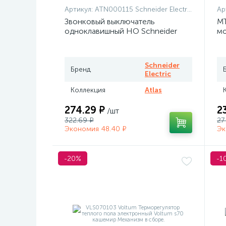
Артикул:
ATN000115 Schneider Electric
Ар
Звонковый выключатель
MT
одноклавишный НО Schneider
мо
Atlas белый
те
Me
Schneider
Бренд
Electric
Коллекция
Atlas
274.29 ₽
2
/шт
322.69 ₽
27
Экономия 48.40 ₽
Эк
-20%
-1