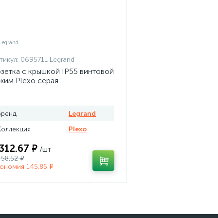
тикул:
069571L Legrand
зетка с крышкой IP55 винтовой
жим Plexo серая
Бренд
Legrand
Коллекция
Plexo
 312.67 ₽
/шт
458.52 ₽
ономия 145.85 ₽