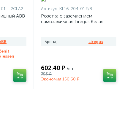
1101 + 2CLA227190N1001
Артикул:
IKL16-204-01.E/B
вишный ABB
Розетка с заземлением
самозажимная Liregus белая
ABB
Бренд
Liregus
Zenit
Niessen
602.40 ₽
/шт
753 ₽
Экономия 150.60 ₽