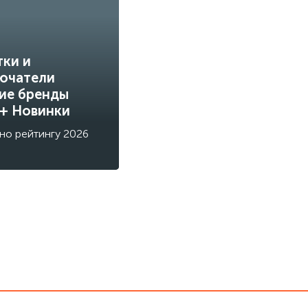
тки и
ючатели
ие бренды
 + Новинки
но рейтингу 2026