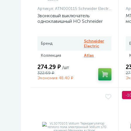
Артикул:
ATN000115 Schneider Electric
Ар
Звонковый выключатель
MT
одноклавишный НО Schneider
мо
Atlas белый
те
Me
Schneider
Бренд
Electric
Коллекция
Atlas
274.29 ₽
2
/шт
322.69 ₽
27
Экономия 48.40 ₽
Эк
-1