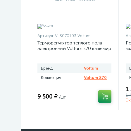
Артикул:
VLS070103 Voltum
Ар
Терморегулятор теплого пола
Ро
электронный Voltum s70 кашемир
за
Бренд
Voltum
Коллекция
Voltum S70
1
1 
9 500 ₽
/шт
Эк