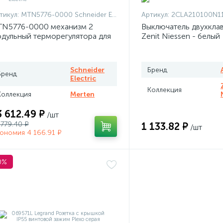
тикул:
MTN5776-0000 Schneider Electric
Артикул:
2CLA210100N1101 + 2CLA210100N
N5776-0000 механизм 2
Выключатель двухкла
дульный терморегулятора для
Zenit Niessen - белый
плого пола программируемый
rten
Schneider
Бренд
Бренд
Electric
Коллекция
Коллекция
Merten
3 612.49 ₽
/шт
 779.40 ₽
1 133.82 ₽
/шт
ономия 4 166.91 ₽
0%