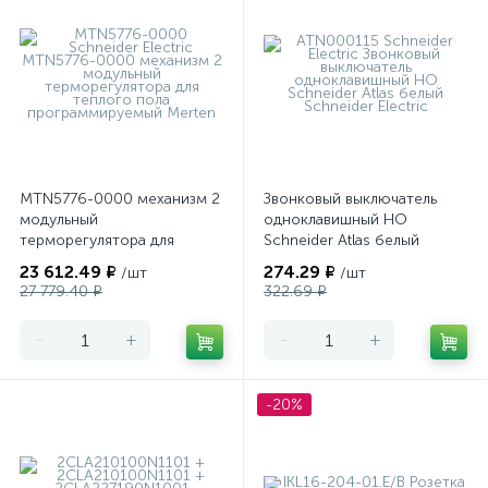
MTN5776-0000 механизм 2
Звонковый выключатель
модульный
одноклавишный НО
терморегулятора для
Schneider Atlas белый
теплого пола
23 612.49 ₽
274.29 ₽
/шт
/шт
программируемый Merten
27 779.40 ₽
322.69 ₽
-
+
-
+
-20%