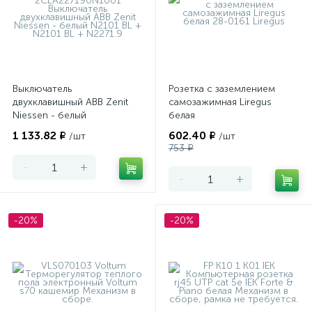
Выключатель
Розетка с заземлением
двухклавишный ABB Zenit
самозажимная Liregus
Niessen - белый
белая
1 133.82 ₽
602.40 ₽
/шт
/шт
753 ₽
-
+
-
+
-20%
-20%