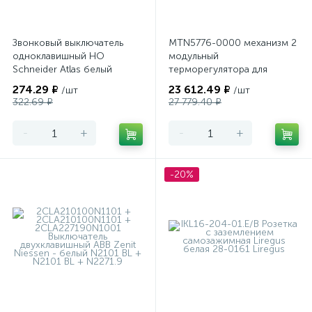
Звонковый выключатель
MTN5776-0000 механизм 2
одноклавишный НО
модульный
Schneider Atlas белый
терморегулятора для
теплого пола
274.29 ₽
23 612.49 ₽
/шт
/шт
программируемый Merten
322.69 ₽
27 779.40 ₽
-
+
-
+
-20%