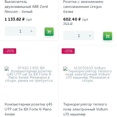
Выключатель
Розетка с заземлением
двухклавишный ABB Zenit
самозажимная Liregus
Niessen - белый
белая
1 133.82 ₽
602.40 ₽
/шт
/шт
753 ₽
-
+
-
+
-20%
-20%
Компьютерная розетка rj45
Терморегулятор теплого
UTP cat 5e IEK Forte & Piano
пола электронный Voltum
белая
s70 кашемир