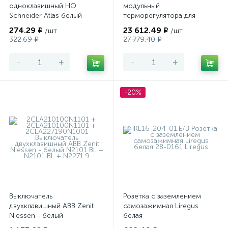
одноклавишный НО
модульный
Schneider Atlas белый
терморегулятора для
теплого пола
274.29 ₽
23 612.49 ₽
/шт
/шт
программируемый Merten
322.69 ₽
27 779.40 ₽
-
+
-
+
-20%
Выключатель
Розетка с заземлением
двухклавишный ABB Zenit
самозажимная Liregus
Niessen - белый
белая