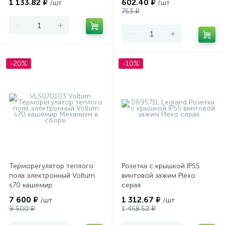
1 133.82 ₽
602.40 ₽
/шт
/шт
753 ₽
-
+
-
+
-20%
-10%
Терморегулятор теплого
Розетка с крышкой IP55
пола электронный Voltum
винтовой зажим Plexo
s70 кашемир
серая
7 600 ₽
1 312.67 ₽
/шт
/шт
9 500 ₽
1 458.52 ₽