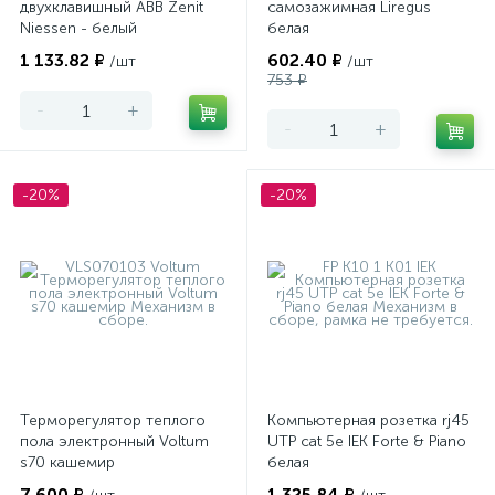
двухклавишный ABB Zenit
самозажимная Liregus
Niessen - белый
белая
1 133.82 ₽
602.40 ₽
/шт
/шт
753 ₽
-
+
-
+
-20%
-20%
Терморегулятор теплого
Компьютерная розетка rj45
пола электронный Voltum
UTP cat 5e IEK Forte & Piano
s70 кашемир
белая
7 600 ₽
1 325.84 ₽