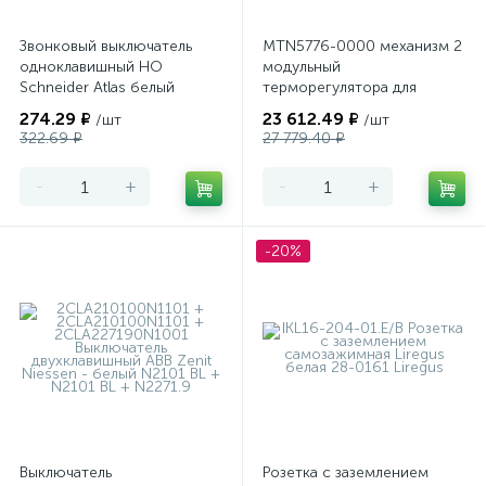
Звонковый выключатель
MTN5776-0000 механизм 2
одноклавишный НО
модульный
Schneider Atlas белый
терморегулятора для
теплого пола
274.29 ₽
23 612.49 ₽
/шт
/шт
программируемый Merten
322.69 ₽
27 779.40 ₽
-
+
-
+
-20%
Выключатель
Розетка с заземлением