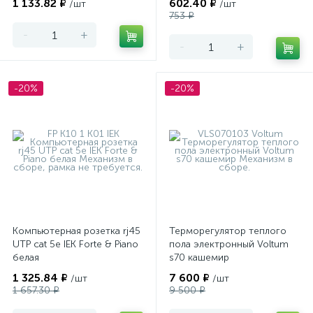
1 133.82 ₽
602.40 ₽
/шт
/шт
753 ₽
-
+
-
+
-20%
-20%
Компьютерная розетка rj45
Терморегулятор теплого
UTP cat 5e IEK Forte & Piano
пола электронный Voltum
белая
s70 кашемир
1 325.84 ₽
7 600 ₽
/шт
/шт
1 657.30 ₽
9 500 ₽