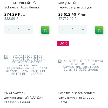
одноклавишный НО
модульный
Schneider Atlas белый
терморегулятора для
теплого пола
274.29 ₽
23 612.49 ₽
/шт
/шт
программируемый Merten
322.69 ₽
27 779.40 ₽
-
+
-
+
-20%
Выключатель
Розетка с заземлением
двухклавишный ABB Zenit
самозажимная Liregus
Niessen - белый
белая