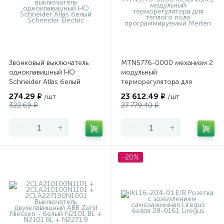
Звонковый выключатель
MTN5776-0000 механизм 2
одноклавишный НО
модульный
Schneider Atlas белый
терморегулятора для
теплого пола
274.29 ₽
23 612.49 ₽
/шт
/шт
программируемый Merten
322.69 ₽
27 779.40 ₽
-
+
-
+
-20%