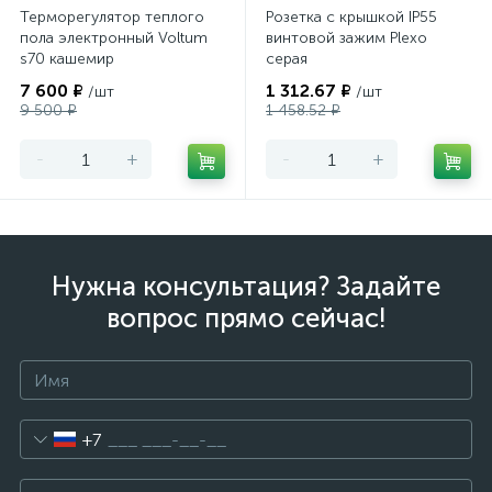
Терморегулятор теплого
Розетка с крышкой IP55
пола электронный Voltum
винтовой зажим Plexo
s70 кашемир
серая
7 600 ₽
1 312.67 ₽
/шт
/шт
9 500 ₽
1 458.52 ₽
-
+
-
+
Нужна консультация? Задайте
вопрос прямо сейчас!
+7