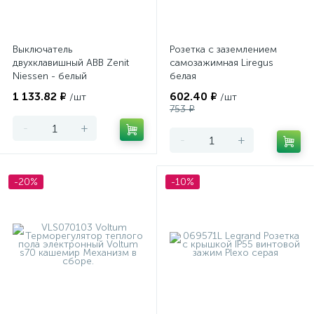
Выключатель
Розетка с заземлением
двухклавишный ABB Zenit
самозажимная Liregus
Niessen - белый
белая
1 133.82 ₽
602.40 ₽
/шт
/шт
753 ₽
-
+
-
+
-20%
-10%