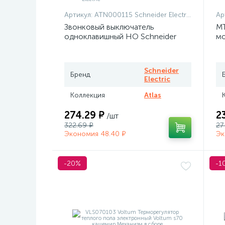
Артикул:
ATN000115 Schneider Electric
Ар
Звонковый выключатель
MT
одноклавишный НО Schneider
мо
Atlas белый
те
Me
Schneider
Бренд
Electric
Коллекция
Atlas
274.29 ₽
2
/шт
322.69 ₽
27
Экономия 48.40 ₽
Эк
-20%
-1