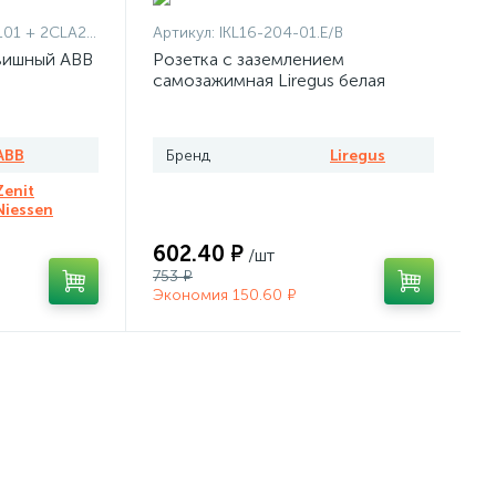
1101 + 2CLA227190N1001
Артикул:
IKL16-204-01.E/B
вишный ABB
Розетка с заземлением
самозажимная Liregus белая
ABB
Бренд
Liregus
Zenit
Niessen
602.40 ₽
/шт
753 ₽
Экономия 150.60 ₽