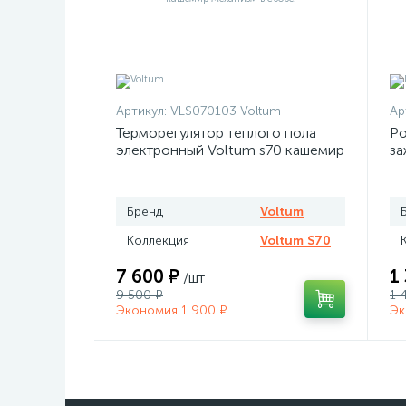
Артикул:
VLS070103 Voltum
Ар
Терморегулятор теплого пола
Ро
электронный Voltum s70 кашемир
за
Бренд
Voltum
Коллекция
Voltum S70
7 600 ₽
1
/шт
9 500 ₽
1 
Экономия 1 900 ₽
Эк