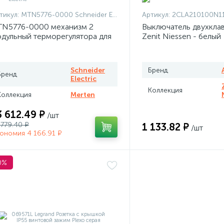
тикул:
MTN5776-0000 Schneider Electric
Артикул:
2CLA210100N1101 + 2CLA210100N
N5776-0000 механизм 2
Выключатель двухкла
дульный терморегулятора для
Zenit Niessen - белый
плого пола программируемый
rten
Schneider
Бренд
Бренд
Electric
Коллекция
Коллекция
Merten
3 612.49 ₽
/шт
 779.40 ₽
1 133.82 ₽
/шт
ономия 4 166.91 ₽
0%