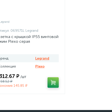
тикул:
069571L Legrand
зетка с крышкой IP55 винтовой
жим Plexo серая
Бренд
Legrand
Коллекция
Plexo
 312.67 ₽
/шт
458.52 ₽
ономия 145.85 ₽