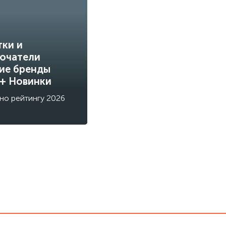
тки и
ючатели
ие бренды
 + Новинки
но рейтингу 2026