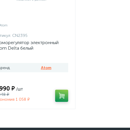
тикул:
CN2395
рморегулятор электронный
om Delta белый
Бренд
Atom
 990 ₽
/шт
048 ₽
ономия 1 058 ₽