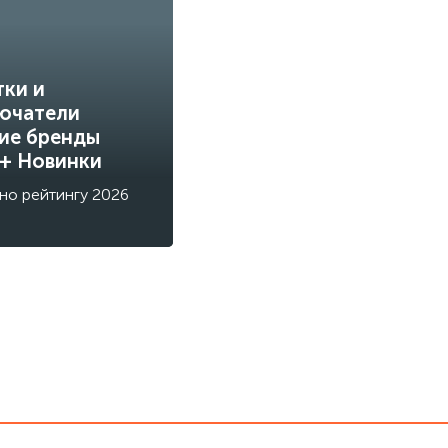
тки и
ючатели
ие бренды
 + Новинки
но рейтингу 2026