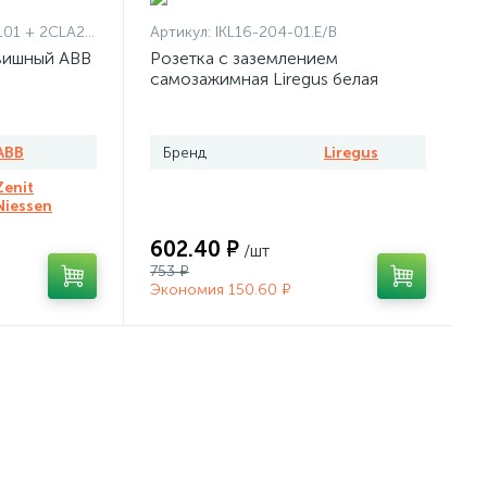
1101 + 2CLA227190N1001
Артикул:
IKL16-204-01.E/B
вишный ABB
Розетка с заземлением
самозажимная Liregus белая
ABB
Бренд
Liregus
Zenit
Niessen
602.40 ₽
/шт
753 ₽
Экономия 150.60 ₽