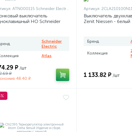
тикул:
ATN000115 Schneider Electric
Артикул:
2CLA210100N1101 + 2CLA210100N
онковый выключатель
Выключатель двухкла
ноклавишный НО Schneider
Zenit Niessen - белый
las белый
Schneider
Бренд
Бренд
Electric
Коллекция
Коллекция
Atlas
74.29 ₽
/шт
2.69 ₽
1 133.82 ₽
/шт
ономия 48.40 ₽
5%