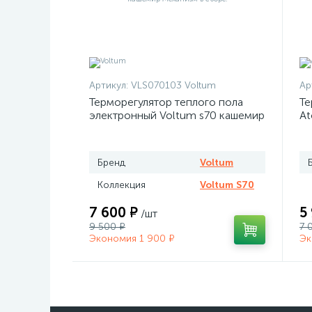
Артикул:
VLS070103 Voltum
Ар
Терморегулятор теплого пола
Те
электронный Voltum s70 кашемир
At
Бренд
Voltum
Коллекция
Voltum S70
7 600 ₽
5
/шт
9 500 ₽
7 
Экономия 1 900 ₽
Эк