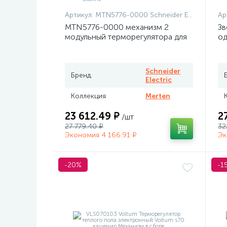
Артикул:
MTN5776-0000 Schneider Electric
Ар
MTN5776-0000 механизм 2
Зв
модульный терморегулятора для
од
теплого пола программируемый
At
Merten
Schneider
Бренд
Electric
Коллекция
Merten
23 612.49 ₽
2
/шт
27 779.40 ₽
32
Экономия 4 166.91 ₽
Эк
-20%
-1