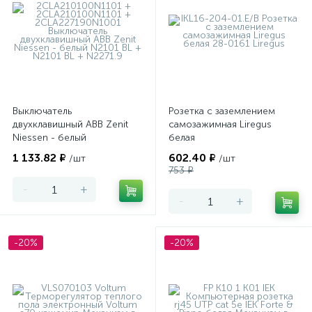
Выключатель
Розетка с заземлением
двухклавишный ABB Zenit
самозажимная Liregus
Niessen - белый
белая
1 133.82 ₽
602.40 ₽
/шт
/шт
753 ₽
-
+
-
+
-20%
-20%