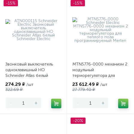
-15%
-15%
Звонковый выключатель
MTN5776-0000 механизм 2
одноклавишный НО
модульный
Schneider Atlas белый
терморегулятора для
теплого пола
274.29 ₽
23 612.49 ₽
/шт
/шт
программируемый Merten
322.69 ₽
27 779.40 ₽
-
+
-
+
-20%