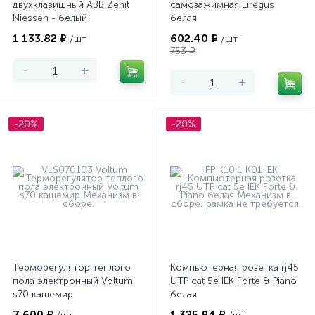
двухклавишный ABB Zenit
самозажимная Liregus
Niessen - белый
белая
1 133.82 ₽
602.40 ₽
/шт
/шт
753 ₽
-
+
-
+
-20%
-20%
Терморегулятор теплого
Компьютерная розетка rj45
пола электронный Voltum
UTP cat 5e IEK Forte & Piano
s70 кашемир
белая
7 600 ₽
1 325.84 ₽