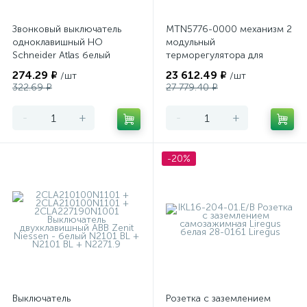
Звонковый выключатель
MTN5776-0000 механизм 2
одноклавишный НО
модульный
Schneider Atlas белый
терморегулятора для
теплого пола
274.29 ₽
23 612.49 ₽
/шт
/шт
программируемый Merten
322.69 ₽
27 779.40 ₽
-
+
-
+
-20%
Выключатель
Розетка с заземлением